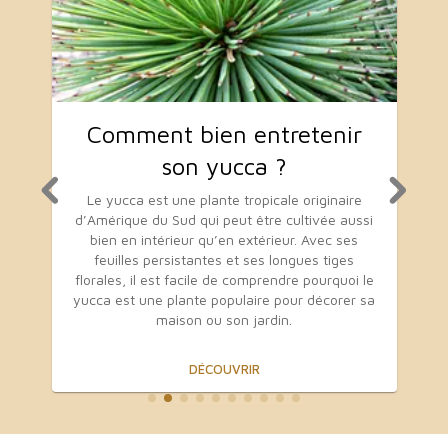
L’
omment bien entretenir
son yucca ?
Qu’e
e yucca est une plante tropicale originaire
mérique du Sud qui peut être cultivée aussi
dou
ien en intérieur qu’en extérieur. Avec ses
dans
feuilles persistantes et ses longues tiges
el
rales, il est facile de comprendre pourquoi le
rep
ca est une plante populaire pour décorer sa
bourg
maison ou son jardin.
DÉCOUVRIR